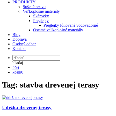
PRODUKTY
Sušené rezivo
Veľkoplošné materiály
Škárovky
Preglejky
Preglejky fóliované vodovzdorné
Ostatné veľkoplošné materiály
Blog
Doprava
Osobný odber
Kontakt
hľadaj
účet
košík
0
Tag: stavba drevenej terasy
Údržba drevenej terasy