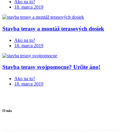
Ako na to?
18. marca 2019
Stavba terasy a montáž terasových dosiek
Ako na to?
18. marca 2019
Stavba terasy svojpomocne? Určite áno!
Ako na to?
18. marca 2019
O nás
Skúsenosti s prácou s drevom sme pretavili do založenia internetového