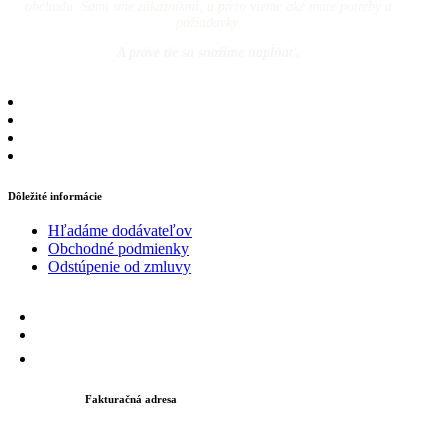
obchodu. Sami sme zákazníkmi, a preto vieme aké máte potreby a
požiadavky.
A práve tie sa snažíme napĺňať.
Dôležité informácie
Hľadáme dodávateľov
Obchodné podmienky
Odstúpenie od zmluvy
Fakturačná adresa