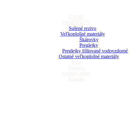
ÚVOD
PRODUKTY
Sušené rezivo
Veľkoplošné materiály
Škárovky
Preglejky
Preglejky fóliované vodovzdorné
Ostatné veľkoplošné materiály
Blog
Doprava
Osobný odber
Kontakt