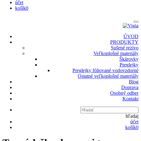
účet
košík
0
ÚVOD
PRODUKTY
Sušené rezivo
Veľkoplošné materiály
Škárovky
Preglejky
Preglejky fóliované vodovzdorné
Ostatné veľkoplošné materiály
Blog
Doprava
Osobný odber
Kontakt
hľadaj
účet
košík
0