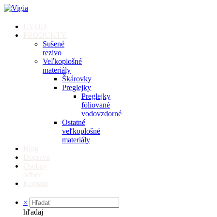
ÚVOD
PRODUKTY
Sušené
rezivo
Veľkoplošné
materiály
Škárovky
Preglejky
Preglejky
fóliované
vodovzdorné
Ostatné
veľkoplošné
materiály
Blog
Doprava
Osobný
odber
Kontakt
×
hľadaj