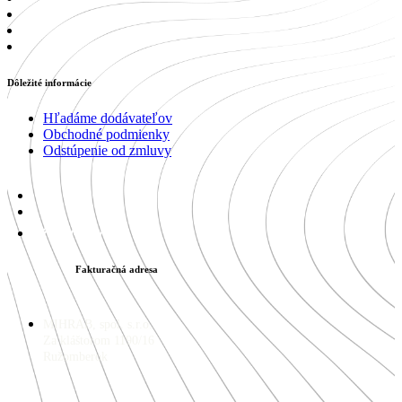
Dôležité informácie
Hľadáme dodávateľov
Obchodné podmienky
Odstúpenie od zmluvy
Fakturačná adresa
MIHRAB, spol. s.r.o.
Za kláštorom 1190/16
Ružomberok