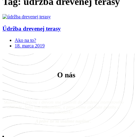
Tag: údržba drevenej terasy
Údržba drevenej terasy
Ako na to?
18. marca 2019
O nás
Skúsenosti s prácou s drevom sme pretavili do založenia internetového
obchodu. Sami sme zákazníkmi, a preto vieme aké máte potreby a
požiadavky.
A práve tie sa snažíme napĺňať.