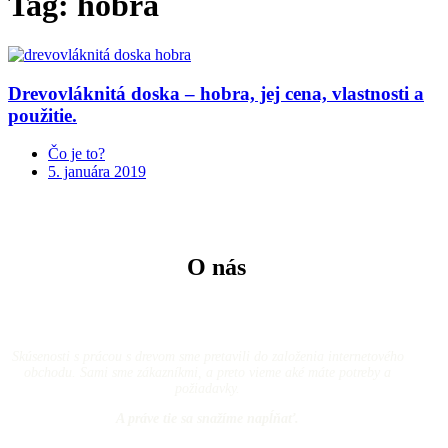
Tag: hobra
Drevovláknitá doska – hobra, jej cena, vlastnosti a
použitie.
Čo je to?
5. januára 2019
O nás
Skúsenosti s prácou s drevom sme pretavili do založenia internetového
obchodu. Sami sme zákazníkmi, a preto vieme aké máte potreby a
požiadavky.
A práve tie sa snažíme napĺňať.