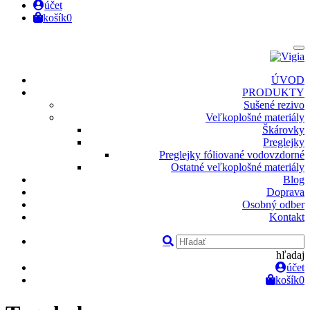
účet
košík
0
ÚVOD
PRODUKTY
Sušené rezivo
Veľkoplošné materiály
Škárovky
Preglejky
Preglejky fóliované vodovzdorné
Ostatné veľkoplošné materiály
Blog
Doprava
Osobný odber
Kontakt
hľadaj
účet
košík
0