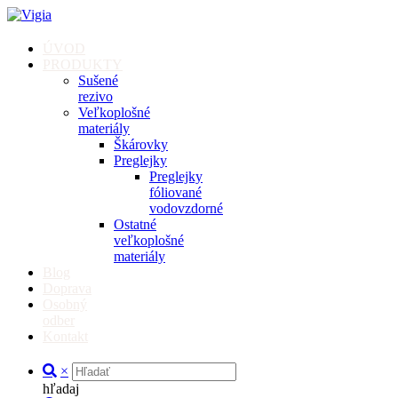
ÚVOD
PRODUKTY
Sušené
rezivo
Veľkoplošné
materiály
Škárovky
Preglejky
Preglejky
fóliované
vodovzdorné
Ostatné
veľkoplošné
materiály
Blog
Doprava
Osobný
odber
Kontakt
×
hľadaj