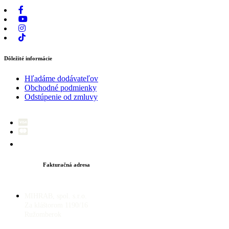
Dôležité informácie
Hľadáme dodávateľov
Obchodné podmienky
Odstúpenie od zmluvy
Fakturačná adresa
MIHRAB, spol. s.r.o.
Za kláštorom 1190/16
Ružomberok