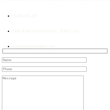
+9-500-025-200
256th North Neusvill Avenue, 19302, USA
support@emailaddress.com