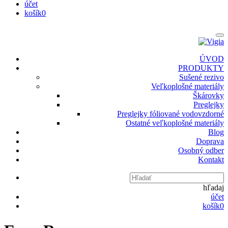
účet
košík
0
ÚVOD
PRODUKTY
Sušené rezivo
Veľkoplošné materiály
Škárovky
Preglejky
Preglejky fóliované vodovzdorné
Ostatné veľkoplošné materiály
Blog
Doprava
Osobný odber
Kontakt
hľadaj
účet
košík
0