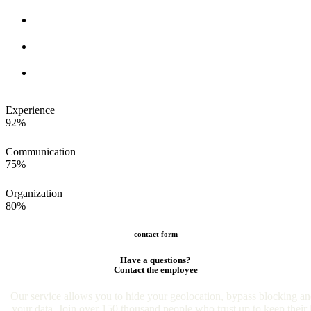
Experience
92%
Communication
75%
Organization
80%
contact form
Have a questions?
Contact the employee
Our service allows you to hide your geolocation, bypass blocking an
your data. Join over 150 thousand people who trust up to keep their l