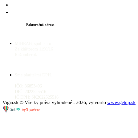
Fakturačná adresa
MIHRAB, spol. s.r.o.
Za kláštorom 1190/16
Ružomberok
Sme platiteľmi DPH.
IČO: 36853496
DIČ: 2022525516
IČ DPH: SK2022525516
Vigia.sk © Všetky práva vyhradené - 2026, vytvorilo
www.getup.sk