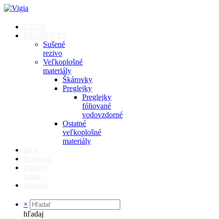
ÚVOD
PRODUKTY
Sušené
rezivo
Veľkoplošné
materiály
Škárovky
Preglejky
Preglejky
fóliované
vodovzdorné
Ostatné
veľkoplošné
materiály
Blog
Doprava
Osobný
odber
Kontakt
×
hľadaj