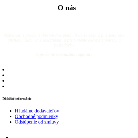
O nás
Skúsenosti s prácou s drevom sme pretavili do založenia internetového
obchodu. Sami sme zákazníkmi, a preto vieme aké máte potreby a
požiadavky.
A práve tie sa snažíme napĺňať.
Dôležité informácie
Hľadáme dodávateľov
Obchodné podmienky
Odstúpenie od zmluvy