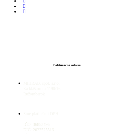
Fakturačná adresa
MIHRAB, spol. s.r.o.
Za kláštorom 1190/16
Ružomberok
Sme platiteľmi DPH.
IČO: 36853496
DIČ: 2022525516