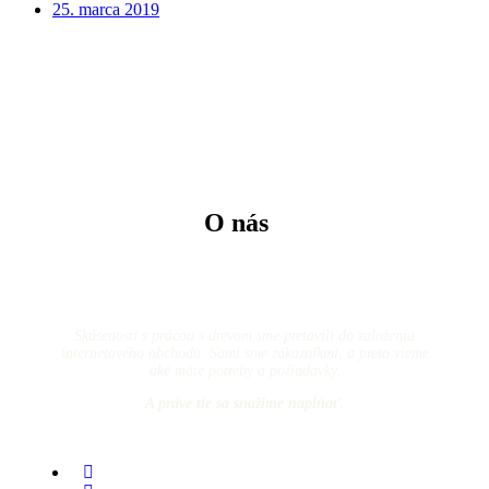
25. marca 2019
O nás
Skúsenosti s prácou s drevom sme pretavili do založenia
internetového obchodu. Sami sme zákazníkmi, a preto vieme
aké máte potreby a požiadavky.
A práve tie sa snažíme napĺňať.