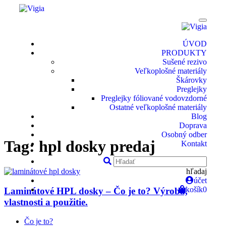
ÚVOD
PRODUKTY
Sušené rezivo
Veľkoplošné materiály
Škárovky
Preglejky
Preglejky fóliované vodovzdorné
Ostatné veľkoplošné materiály
Blog
Doprava
Osobný odber
Tag: hpl dosky predaj
Kontakt
hľadaj
účet
košík
0
Laminátové HPL dosky – Čo je to? Výroba,
vlastnosti a použitie.
Čo je to?