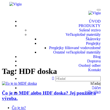
ÚVOD
PRODUKTY
Sušené rezivo
Veľkoplošné materiály
Škárovky
Preglejky
Preglejky fóliované vodovzdorné
Ostatné veľkoplošné materiály
Blog
Doprava
Osobný odber
Tag: HDF doska
Kontakt
hľadaj
účet
košík
0
Čo je to MDF alebo HDF doska? Jej použitie a
výroba.
Čo je to?