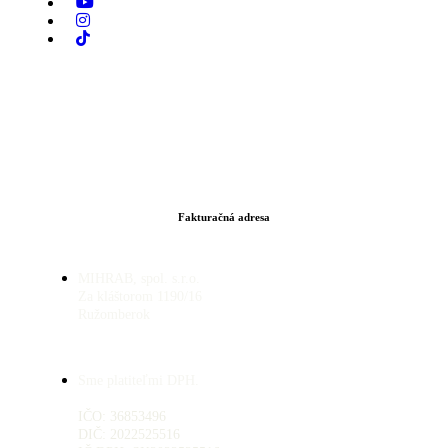
Fakturačná adresa
MIHRAB, spol. s.r.o.
Za kláštorom 1190/16
Ružomberok
Sme platiteľmi DPH.
IČO: 36853496
DIČ: 2022525516