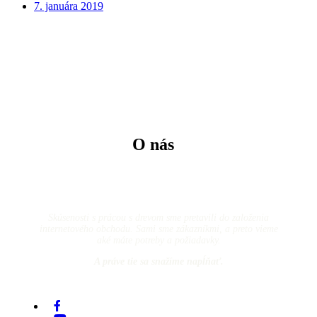
7. januára 2019
O nás
Skúsenosti s prácou s drevom sme pretavili do založenia
internetového obchodu. Sami sme zákazníkmi, a preto vieme
aké máte potreby a požiadavky.
A práve tie sa snažíme napĺňať.