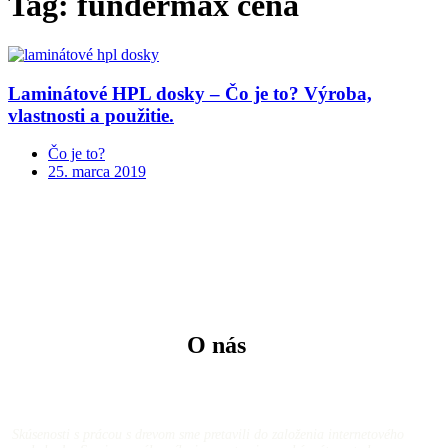
Tag: fundermax cena
Laminátové HPL dosky – Čo je to? Výroba,
vlastnosti a použitie.
Čo je to?
25. marca 2019
O nás
Skúsenosti s prácou s drevom sme pretavili do založenia internetového