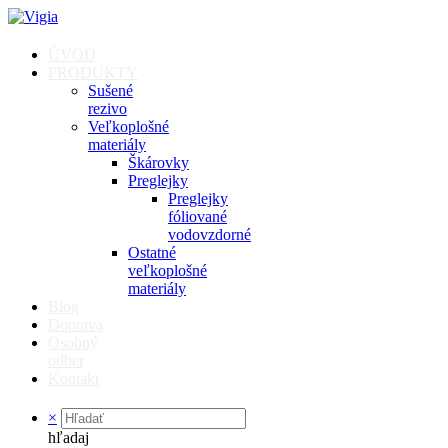
ÚVOD
PRODUKTY
Sušené
rezivo
Veľkoplošné
materiály
Škárovky
Preglejky
Preglejky
fóliované
vodovzdorné
Ostatné
veľkoplošné
materiály
Blog
Doprava
Osobný
odber
Kontakt
×
hľadaj