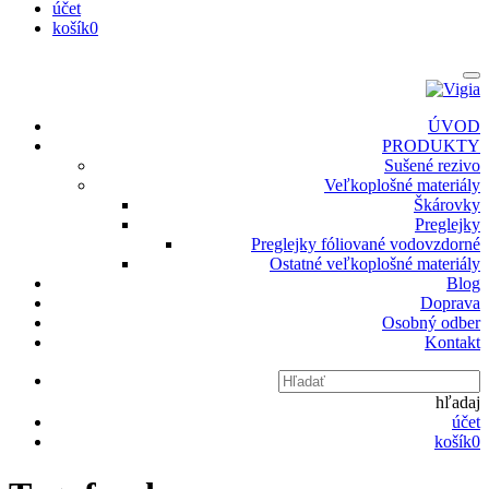
účet
košík
0
ÚVOD
PRODUKTY
Sušené rezivo
Veľkoplošné materiály
Škárovky
Preglejky
Preglejky fóliované vodovzdorné
Ostatné veľkoplošné materiály
Blog
Doprava
Osobný odber
Kontakt
hľadaj
účet
košík
0