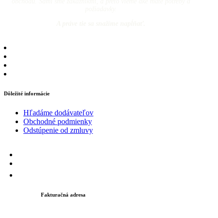
obchodu. Sami sme zákazníkmi, a preto vieme aké máte potreby a
požiadavky.
A práve tie sa snažíme napĺňať.
Dôležité informácie
Hľadáme dodávateľov
Obchodné podmienky
Odstúpenie od zmluvy
Fakturačná adresa