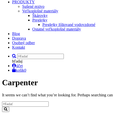
PRODUKTY
Sušené rezivo
Veľkoplošné materiály
Škárovky
Preglejky
Preglejky fóliované vodovzdorné
Ostatné veľkoplošné materiály
Blog
Doprava
Osobný odber
Kontakt
hľadaj
účet
košík
0
Carpenter
It seems we can’t find what you’re looking for. Perhaps searching can