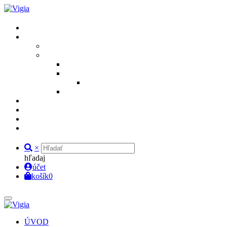
×
hľadaj
účet
košík
0
ÚVOD