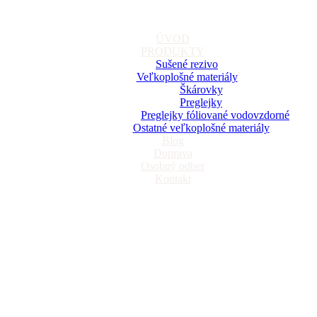
ÚVOD
PRODUKTY
Sušené rezivo
Veľkoplošné materiály
Škárovky
Preglejky
Preglejky fóliované vodovzdorné
Ostatné veľkoplošné materiály
Blog
Doprava
Osobný odber
Kontakt