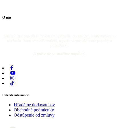
O nás
Skúsenosti s prácou s drevom sme pretavili do založenia internetového
obchodu. Sami sme zákazníkmi, a preto vieme aké máte potreby a
požiadavky.
A práve tie sa snažíme napĺňať.
Dôležité informácie
Hľadáme dodávateľov
Obchodné podmienky
Odstúpenie od zmluvy