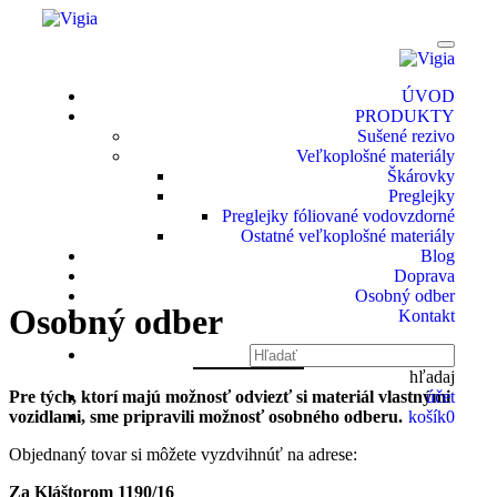
ÚVOD
PRODUKTY
Sušené rezivo
Veľkoplošné materiály
Škárovky
Preglejky
Preglejky fóliované vodovzdorné
Ostatné veľkoplošné materiály
Blog
Doprava
Osobný odber
Osobný odber
Kontakt
hľadaj
Pre tých, ktorí majú možnosť odviezť si materiál vlastnými
účet
vozidlami, sme pripravili možnosť osobného odberu.
košík
0
Objednaný tovar si môžete vyzdvihnúť na adrese:
Za Kláštorom 1190/16