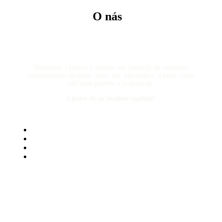
O nás
Skúsenosti s prácou s drevom sme pretavili do založenia
internetového obchodu. Sami sme zákazníkmi, a preto vieme
aké máte potreby a požiadavky.
A práve tie sa snažíme napĺňať.