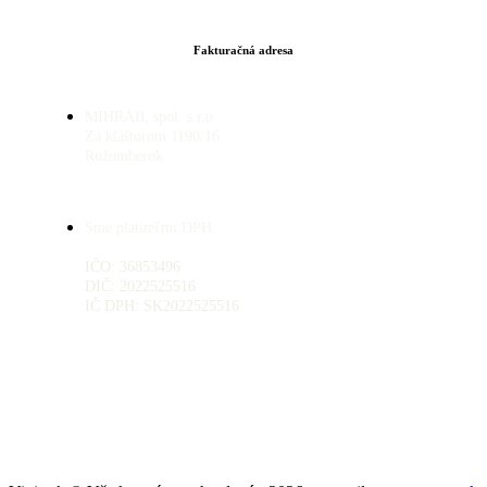
Fakturačná adresa
MIHRAB, spol. s.r.o.
Za kláštorom 1190/16
Ružomberok
Sme platiteľmi DPH.
IČO: 36853496
DIČ: 2022525516
IČ DPH: SK2022525516