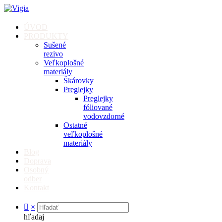
ÚVOD
PRODUKTY
Sušené
rezivo
Veľkoplošné
materiály
Škárovky
Preglejky
Preglejky
fóliované
vodovzdorné
Ostatné
veľkoplošné
materiály
Blog
Doprava
Osobný
odber
Kontakt
×
hľadaj