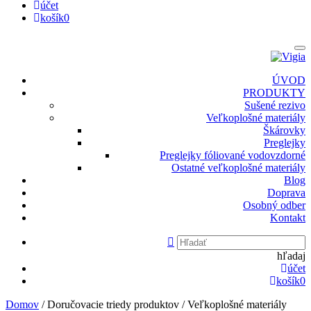
účet
košík
0
ÚVOD
PRODUKTY
Sušené rezivo
Veľkoplošné materiály
Škárovky
Preglejky
Preglejky fóliované vodovzdorné
Ostatné veľkoplošné materiály
Blog
Doprava
Osobný odber
Kontakt
hľadaj
účet
košík
0
Domov
/ Doručovacie triedy produktov / Veľkoplošné materiály