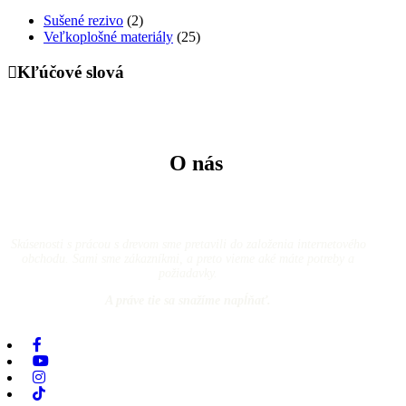
Sušené rezivo
(2)
Veľkoplošné materiály
(25)
Kľúčové slová
O nás
Skúsenosti s prácou s drevom sme pretavili do založenia internetového
obchodu. Sami sme zákazníkmi, a preto vieme aké máte potreby a
požiadavky.
A práve tie sa snažíme napĺňať.