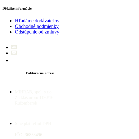
Dôležité informácie
Hľadáme dodávateľov
Obchodné podmienky
Odstúpenie od zmluvy
Fakturačná adresa
MIHRAB, spol. s.r.o.
Za kláštorom 1190/16
Ružomberok
Sme platiteľmi DPH.
IČO: 36853496