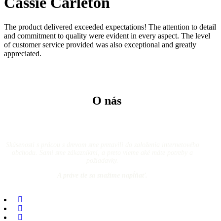
Cassie Carleton
The product delivered exceeded expectations! The attention to detail
and commitment to quality were evident in every aspect. The level
of customer service provided was also exceptional and greatly
appreciated.
O nás
Skúsenosti s prácou s drevom sme pretavili do založenia internetového
obchodu. Sami sme zákazníkmi, a preto vieme aké máte potreby a
požiadavky.
A práve tie sa snažíme napĺňať.