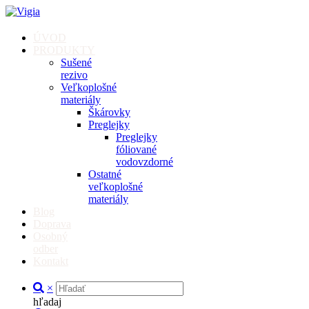
ÚVOD
PRODUKTY
Sušené
rezivo
Veľkoplošné
materiály
Škárovky
Preglejky
Preglejky
fóliované
vodovzdorné
Ostatné
veľkoplošné
materiály
Blog
Doprava
Osobný
odber
Kontakt
×
hľadaj