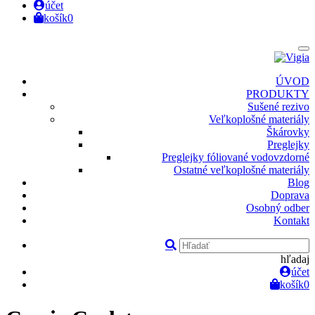
účet
košík
0
ÚVOD
PRODUKTY
Sušené rezivo
Veľkoplošné materiály
Škárovky
Preglejky
Preglejky fóliované vodovzdorné
Ostatné veľkoplošné materiály
Blog
Doprava
Osobný odber
Kontakt
hľadaj
účet
košík
0