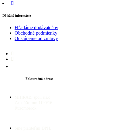
Dôležité informácie
Hľadáme dodávateľov
Obchodné podmienky
Odstúpenie od zmluvy
Fakturačná adresa
MIHRAB, spol. s.r.o.
Za kláštorom 1190/16
Ružomberok
Sme platiteľmi DPH.